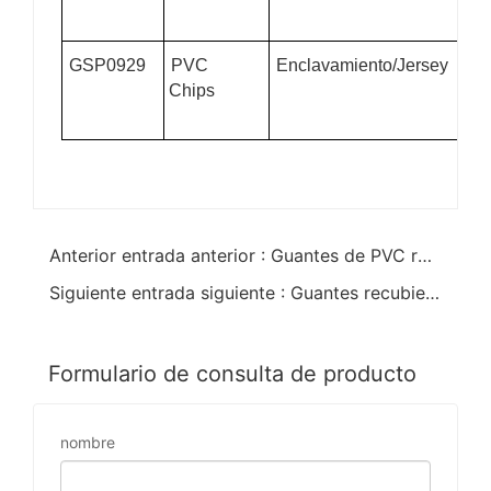
im
GSP0929
PVC
Enclavamiento/Jersey
27
Chips
20c
im
Anterior entrada anterior : Guantes de PVC rojo de una sola inmersión con muñeca de punto
Siguiente entrada siguiente : Guantes recubiertos de PVC resistentes al aceite a prueba de agua
Formulario de consulta de producto
nombre