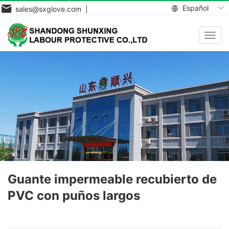
Español
sales@sxglove.com |
Toggl
navig
Guante impermeable recubierto de
PVC con puños largos