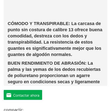
CÓMODO Y TRANSPIRABLE: La carcasa de
punto sin costura de calibre 13 ofrece buena
comodidad, destreza con los dedos y
transpirabilidad. La resistencia de estos
guantes es significativamente mejor que los
guantes de algodón normales.
BUEN RENDIMIENTO DE ABRASIÓN: La
palma y las yemas de los dedos recubiertas
de poliuretano proporcionan un agarre
seguro en condiciones secas y ligeramente
húmedas / aceitosas y ofrecen una alta
destreza y sensibilidad táctil
Contactar ahora
compartir: