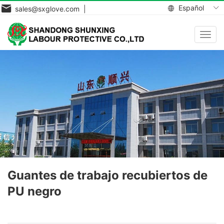
Español
sales@sxglove.com |
Toggl
navig
Guantes de trabajo recubiertos de
PU negro