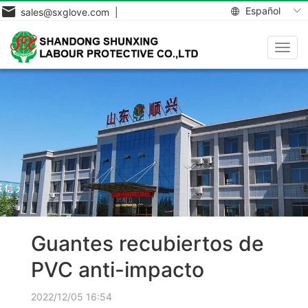
Español
sales@sxglove.com |
Toggl
navig
Guantes recubiertos de
PVC anti-impacto
2022/12/05 16:54