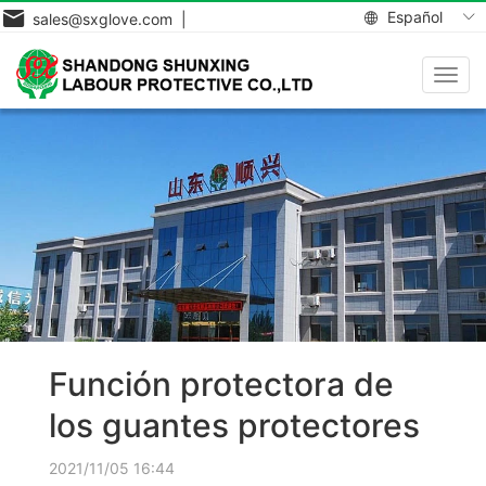
Español
sales@sxglove.com |
Toggl
navig
Función protectora de
los guantes protectores
2021/11/05 16:44