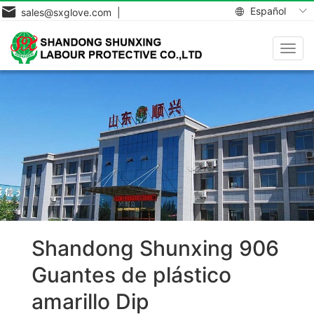
Español
sales@sxglove.com |
Toggl
navig
Shandong Shunxing 906
Guantes de plástico
amarillo Dip