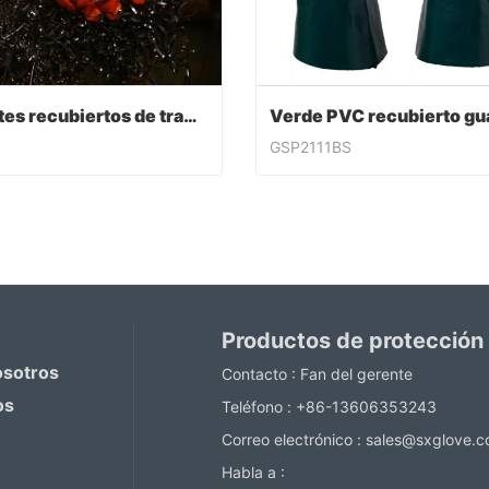
Guantes recubiertos de trabajo de PVC
GSP2111BS
Guantes recubiertos de trabajo de PVC
ntact Now
Contact Now
Productos de protección
osotros
Contacto :
Fan del gerente
os
Teléfono :
+86-13606353243
Correo electrónico :
sales@sxglove.
Habla a :