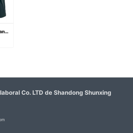
Verde PVC recubierto guantes acabado sandy
Verde PVC recubierto guantes acabado sandy
 laboral Co. LTD de Shandong Shunxing
com