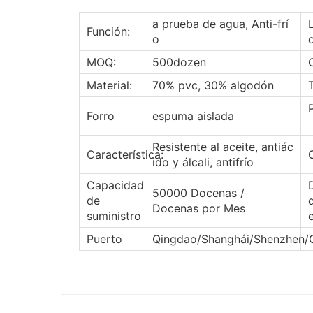
a prueba de agua, Anti-frí
Función:
o
MOQ:
500dozen
Material:
70% pvc
,
30% algodón
Forro
espuma aislada
Resistente al aceite, antiác
Característica:
ido y álcali, antifrío
Capacidad
50000 Docenas /
de
Docenas por Mes
suministro
Puerto
Qingdao/Shanghái/Shenzhen/