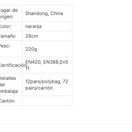
Lugar de
Shandong, China
origen:
Color:
naranja
Tamaño
28cm
Peso:
220g
EN420, EN388,En5
Certificación:
11
Detalles
12pars/polybag, 72
del
pairs/cartón
embalaje
Cantón