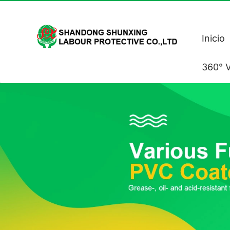
Inicio
360° V