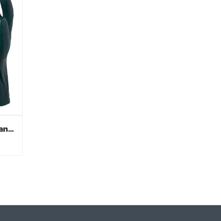
Verde PVC recubierto guantes acabado sandy
Verde PVC recubierto guantes acabado sandy