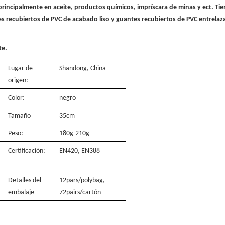
 principalmente en aceite, productos químicos, impríscara de minas y ect. Ti
s recubiertos de PVC de acabado liso y guantes recubiertos de PVC entrelaz
te.
Lugar de
Shandong, China
origen:
Color:
negro
Tamaño
35cm
Peso:
180g-210g
Certificación:
EN420, EN388
Detalles del
12pars/polybag,
embalaje
72pairs/cartón