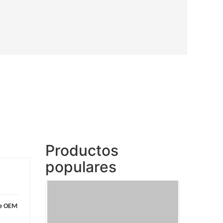
Productos
populares
de OEM