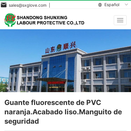
Español
sales@sxglove.com |
Toggl
navig
Guante fluorescente de PVC
naranja.Acabado liso.Manguito de
seguridad