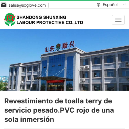
Español
sales@sxglove.com |
Toggl
navig
Revestimiento de toalla terry de
servicio pesado.PVC rojo de una
sola inmersión