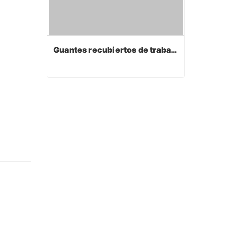
Guantes recubiertos de trabajo de PVC
Guantes recubiertos de trabajo de PVC
Contact Now