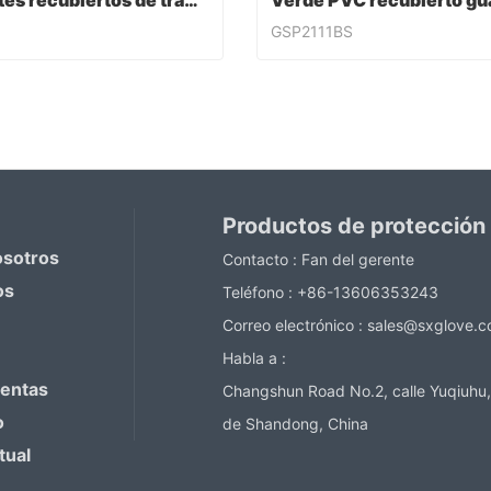
Guantes recubiertos de trabajo de PVC
GSP2111BS
Guantes recubiertos de trabajo de PVC
ntact Now
Contact Now
Productos de protección
osotros
Contacto :
Fan del gerente
os
Teléfono :
+86-13606353243
Correo electrónico :
sales@sxglove.
Habla a :
ventas
Changshun Road No.2, calle Yuqiuhu,
o
de Shandong, China
tual