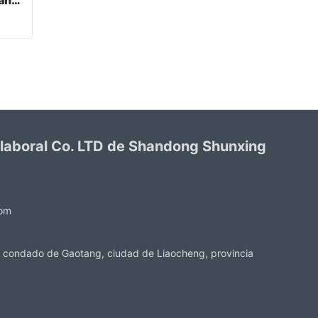
Verde PVC recubierto guantes acabado sandy
Verde PVC recubierto guantes acabado sandy
 laboral Co. LTD de Shandong Shunxing
com
 condado de Gaotang, ciudad de Liaocheng, provincia