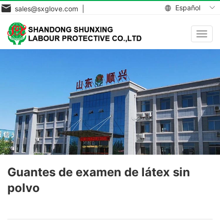
Español
sales@sxglove.com |
Toggl
navig
Guantes de examen de látex sin
polvo